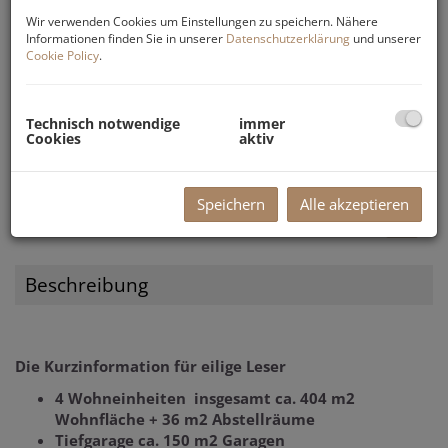
Wir verwenden Cookies um Einstellungen zu speichern. Nähere
Informationen finden Sie in unserer
Datenschutzerklärung
und unserer
Cookie Policy
.
Technisch notwendige
immer
Cookies
aktiv
Speichern
Alle akzeptieren
Beschreibung
Die Kurzinformation für eilige Leser
4 Wohneinheiten insgesamt ca. 404 m2
Wohnfläche + 36 m2 Abstellräume
Tiefgarage ca. 150 m2 Garagen