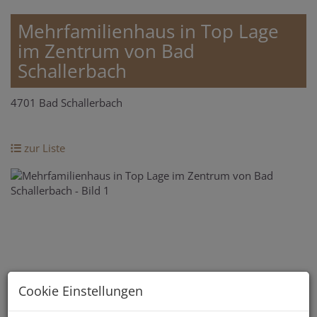
Mehrfamilienhaus in Top Lage
im Zentrum von Bad
Schallerbach
4701 Bad Schallerbach
zur Liste
Cookie Einstellungen