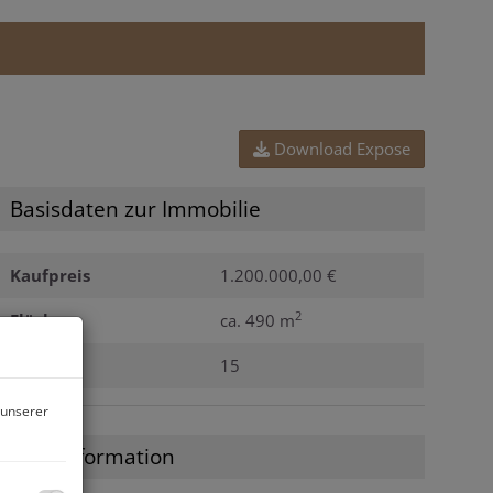
Download Expose
Basisdaten zur Immobilie
Kaufpreis
1.200.000,00 €
2
Fläche
ca. 490 m
Zimmer
15
 unserer
Preisinformation