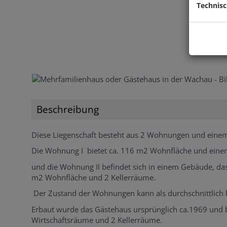
Technis
Beschreibung
Diese Liegenschaft besteht aus 2 Wohnungen und einem 
Die Wohnung I bietet ca. 116 m2 Wohnfläche und einen
und die Wohnung II befindet sich in einem Gebäude, das
m2 Wohnfläche und 2 Kellerräume.
Der Zustand der Wohnungen kann als durchschnittlich 
Erbaut wurde das Gästehaus ursprünglich ca.1969 und 
Wirtschaftsräume und 2 Kellerräume.