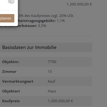
Kaufpreis:
1.200.000,00 €
Provision:
3% des Kaufpreises zzgl. 20% USt.
ptieren
Grundbucheintragungsgebühr:
1,1%
Grunderwerbsteuer:
3,5%
Basisdaten zur Immobilie
Objektnr.
7790
Zimmer
15
Vermarktungsart
Kauf
Objektart
Haus
Kaufpreis
1.200.000,00 €