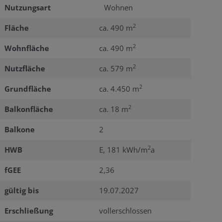
Nutzungsart
Wohnen
2
Fläche
ca. 490 m
2
Wohnfläche
ca. 490 m
2
Nutzfläche
ca. 579 m
2
Grundfläche
ca. 4.450 m
2
Balkonfläche
ca. 18 m
Balkone
2
2
HWB
E, 181 kWh/m
a
fGEE
2,36
gültig bis
19.07.2027
Erschließung
vollerschlossen