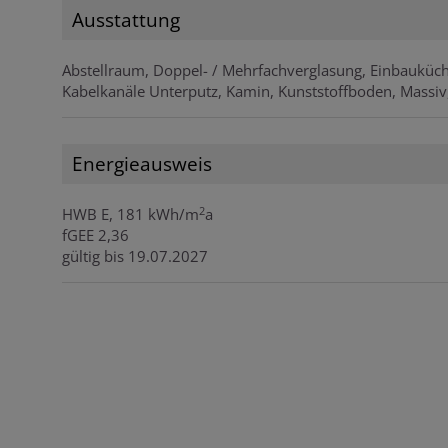
Ausstattung
Abstellraum
Doppel- / Mehrfachverglasung
Einbauküc
Kabelkanäle Unterputz
Kamin
Kunststoffboden
Massiv
Energieausweis
2
HWB
E, 181 kWh/m
a
fGEE
2,36
gültig bis
19.07.2027