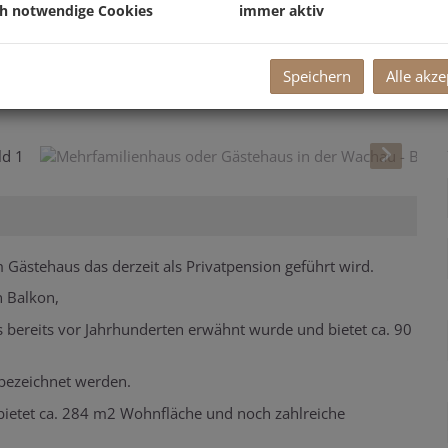
ch notwendige Cookies
immer aktiv
Speichern
Alle akze
Gästehaus das derzeit als Privatpension geführt wird.
 Balkon,
 bereits vor Jahrhunderten erwähnt wurde und bietet ca. 90
bezeichnet werden.
bietet ca. 284 m2 Wohnfläche und noch zahlreiche