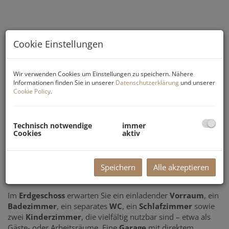
Cookie Einstellungen
Wir verwenden Cookies um Einstellungen zu speichern. Nähere
Informationen finden Sie in unserer
Datenschutzerklärung
und unserer
Cookie Policy
.
Technisch notwendige
immer
Beschreibung
Cookies
aktiv
Der Preis von 349.000 Euro bezieht sich auf
Speichern
Alle akzeptieren
den ist zustand.
Im
Erdgeschoss
erwarten Sie ein einladender
Vorraum
, ein
Badezimmer
, ein separates
WC
, ein
Schlafzimmer
sowie
zwei
Kinderzimmer
, die vielfältig nutzbar sind – etwa als
Gäste- oder Arbeitsräume. Eine
Garage
mit direktem